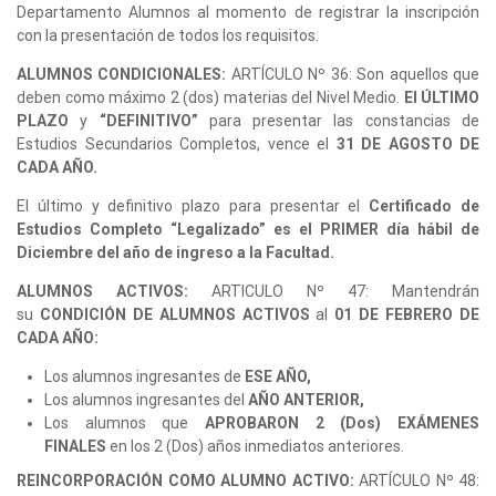
Departamento Alumnos al momento de registrar la inscripción
con la presentación de todos los requisitos.
ALUMNOS CONDICIONALES:
ARTÍCULO Nº 36: Son aquellos que
deben como máximo 2 (dos) materias del Nivel Medio.
El ÚLTIMO
PLAZO
y
“DEFINITIVO”
para presentar las constancias de
Estudios Secundarios Completos, vence el
31 DE AGOSTO DE
CADA AÑO.
El último y definitivo plazo para presentar el
Certificado de
Estudios Completo “Legalizado” es el PRIMER día hábil de
Diciembre del año de ingreso a la Facultad.
ALUMNOS ACTIVOS:
ARTICULO Nº 47: Mantendrán
su
CONDICIÓN DE ALUMNOS ACTIVOS
al
01 DE FEBRERO DE
CADA AÑO:
Los alumnos ingresantes de
ESE AÑO,
Los alumnos ingresantes del
AÑO ANTERIOR,
Los alumnos que
APROBARON 2 (Dos) EXÁMENES
FINALES
en los 2 (Dos) años inmediatos anteriores.
REINCORPORACIÓN COMO ALUMNO ACTIVO:
ARTÍCULO Nº 48: