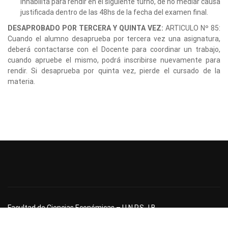
inhabilita para rendir en el siguiente turno, de no mediar causa
justificada dentro de las 48hs de la fecha del examen final.
DESAPROBADO POR TERCERA Y QUINTA VEZ:
ARTICULO Nº 85:
Cuando el alumno desaprueba por tercera vez una asignatura,
deberá contactarse con el Docente para coordinar un trabajo,
cuando apruebe el mismo, podrá inscribirse nuevamente para
rendir. Si desaprueba por quinta vez, pierde el cursado de la
materia.
Facultad de Ciencias Económicas – U.N.P.S.J.B.